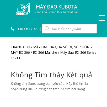
Tìm
0903.847.388
|
kiếm
sản
phẩm
TRANG CHỦ
/
MÁY ĐÀO ĐÃ QUA SỬ DỤNG
/
DÒNG
MÁY RX-306
/
RX-306 Mái che
/ Máy đào RX-306 Series
16711
Không Tìm thấy Kết quả
Không tìm được trang bạn yêu cầu. Hãy thử tìm lại,
hoặc dùng điều hướng bên trên để tìm bài đăng.