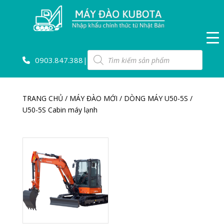
Tìm
0903.847.388
|
kiếm
sản
phẩm
TRANG CHỦ
/
MÁY ĐÀO MỚI
/
DÒNG MÁY U50-5S
/
U50-5S Cabin máy lạnh