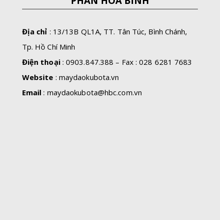
PHẦN HÒA BÌNH
Địa chỉ
: 13/13B QL1A, TT. Tân Túc, Bình Chánh,
Tp. Hồ Chí Minh
Điện thoại
: 0903.847.388 – Fax : 028 6281 7683
Website
: maydaokubota.vn
Email
:
maydaokubota@hbc.com.vn