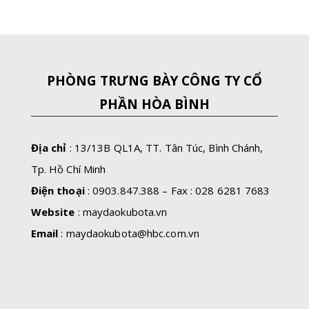
PHÒNG TRƯNG BÀY CÔNG TY CỔ
PHẦN HÒA BÌNH
Địa chỉ
: 13/13B QL1A, TT. Tân Túc, Bình Chánh,
Tp. Hồ Chí Minh
Điện thoại
: 0903.847.388 – Fax : 028 6281 7683
Website
: maydaokubota.vn
Email
:
maydaokubota@hbc.com.vn